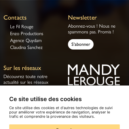
Contacts
Newsletter
Abonnez-vous ! Nous ne
Le Fil Rouge
spammons pas. Promis !
Enzo Productions
Agence Quydam
S'abonner
Claudina Sanchez
Sur les réseaux
Découvrez toute notre
actualité sur les réseaux
sociaux.
Ce site utilise des cookies
Ce site utilise des cookies et d'autres technologies de suivi
pour améliorer votre expérience de navigation, analyser le
© 2026
Mandy Lerouge
Tous droits réservés
trafic et comprendre la provenance des visiteurs.
Politique de confidentialité