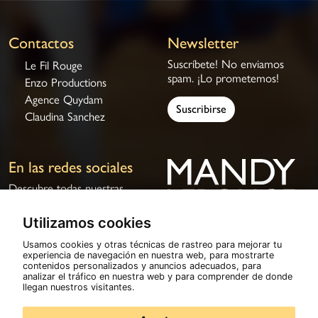
Contactos
Newsletter
Suscríbete! No enviamos
Le Fil Rouge
spam. ¡Lo prometemos!
Enzo Productions
Agence Quydam
Suscribirse
Claudina Sanchez
En las redes sociales
Descubre todas nuestras
novedades en las redes
sociales.
Utilizamos cookies
Usamos cookies y otras técnicas de rastreo para mejorar tu
experiencia de navegación en nuestra web, para mostrarte
contenidos personalizados y anuncios adecuados, para
analizar el tráfico en nuestra web y para comprender de donde
© 2026
Mandy Lerouge
Todos los derechos reservados
llegan nuestros visitantes.
Política de privacidad